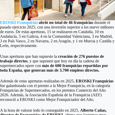
EROSKI Franquicias
abrió un total de 46 franquicias
durante el
pasado ejercicio 2025, con una inversión superior a los nueve millones
de euros. De estas aperturas, 15 se realizaron en Cataluña, 10 en
Andalucía, 5 en Galicia, 4 en la Comunidad Valenciana, 3 en Madrid,
3 en País Vasco, 2 en Navarra, 2 en Aragón, y 1 en Murcia y Castilla y
León, respectivamente.
Unas aperturas que han supuesto la
creación de 276 puestos de
trabajo directos
, y que suponen que hoy en día la cadena de
supermercados opere con
más de 600 franquicias repartidas por
toda España, que generan más de 3.700 empleos directos.
Además de estas aperturas realizadas en 2025,
EROSKI Franquicias
fue galardonada con el premio a la Mejor Franquicia, en la categoría
Franquicias de Supermercados, en los premios Comercio del Año
2026. Además, la Asociación Española de la Franquicia (AEF)
reconoció a EROSKI como Mejor Franquiciador del Año.
A la hora de valorar todo lo conseguido en 2025,
Alberto Cañas,
director de Franquicias de EROSKI
, afirma que “
estamos muy